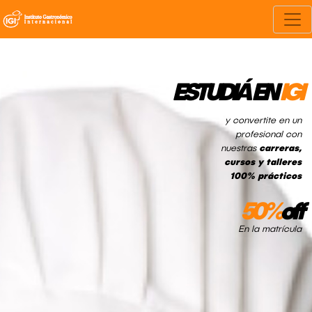
ESTUDIÁ EN
IGI
y convertite en un
profesional con
nuestras
carreras,
cursos y talleres
100% prácticos
50%
off
En la matrícula